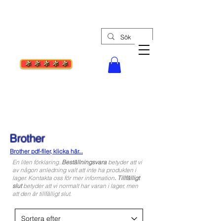
Tel: 08-30 55 27
Stockholms Syc
enter
Din bästa symaskinsaffär
Brother
Brother pdf-file
r, klicka här...
En liten förklaring..
Beställningsvara
betyder att vi
av någon anledning valt att inte ha produkten i
lager. Kontakta oss för mer information
. Tillfälligt
slut
betyder att vi normalt har varan i lager, men
att den är tillfälligt slut.