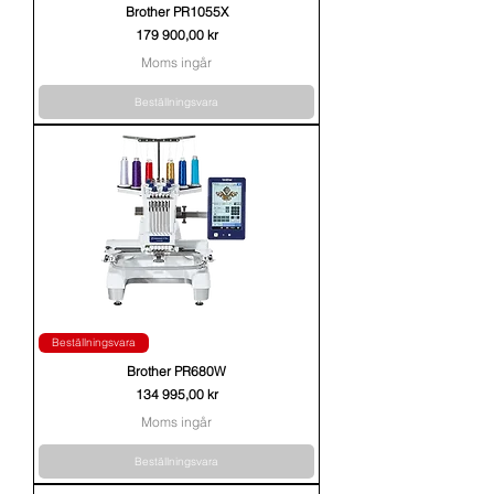
Brother PR1055X
Pris
179 900,00 kr
Moms ingår
Beställningsvara
Beställningsvara
Brother PR680W
Pris
134 995,00 kr
Moms ingår
Beställningsvara