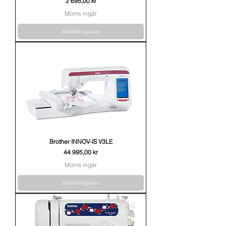
Pris
2 695,00 kr
Moms ingår
Beställningsvara
Brother INNOV-IS V3LE
Pris
44 995,00 kr
Moms ingår
Beställningsvara