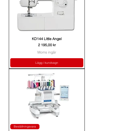
KD144 Little Angel
Pris
2 195,00 kr
Moms ingår
Lägg i kundvagn
Beställningsvara