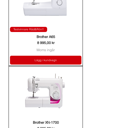
Testvinnare Råd&Rön!!
Brother A65
Pris
8 995,00 kr
Moms ingår
Lägg i kundvagn
Brother XN-1700