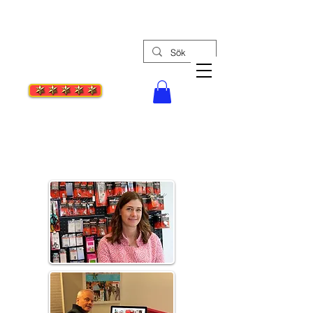
Tel: 08-30 55 27
Stockholms Syc
enter
Din bästa symaskinsaffär