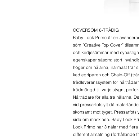
COVERSÖM 6-TRÅDIG
Baby Lock Primo är en avancera
söm ”Creative Top Cover” tillsamma
och kedjesömmar med syhastighet
egenskaper såsom: stort invändi
höger om nålarna, närmast trär si
kedjegriparen och Chain-Off (trå
trådleveranssystem för nåltrådar
trådmängd till varje stygn, perfekt
Nålträdare för alla tre nålarna.
vid pressarfotslyft då matartände
skonsamt mot tyget. Pressarfotsl
sida om maskinen. Baby Lock Pr
Lock Primo har 3 nålar med flera 
differentialmatning (förhållande frå