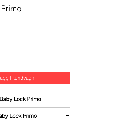
 Primo
ägg i kundvagn
r Baby Lock Primo
oversömmaskin, 6-trådig
aby Lock Primo
nisk
. delar och arbete
ästan trär sig själv. Med