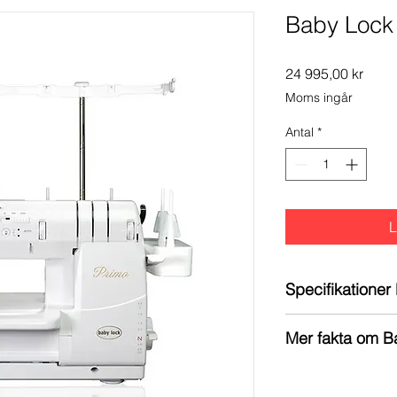
Baby Lock
Pris
24 995,00 kr
Moms ingår
Antal
*
L
Specifikatione
Klassifikation: C
Mer fakta om B
Maskintyp: Meka
Grupp: 11C
LUFTTRÄDNING
Garanti: 5 år inkl
Baby Lock Primo n