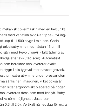
Sömmar: Creative
ExtraordinAir® lu
Creative Top Cov
inbyggd nålträdare
Creative Top Co
covermaskin på no
Vertikalt nålnedsl
Chain Off - bildar
AUTOMATISK T
d mekanisk covermaskin med en helt unikt
tyget
Beräknar och leve
ns med variation av olika trippel-, tvilling-
Motordriven luftt
stygn. Stygnen bli
 upp till 1 500 stygn i minuten. Goda
Nålträdare: Ja
tygkvaliteter äve
gt arbetsutrymme med nästan 13 cm till
Automatisk trådle
lyfter pressarfote
g själv med RevolutionAir - luftträdning av
Invändigt arbets
enkelt dra dem u
dkedja efter avslutad söm). Automatiskt
Differentialmatnin
na som beräknar och levererar exakt
Automatisk matars
NÅLSYSTEM
a stygn i alla tygkvaliteter oavsett grovlek.
Syhastighet: 1 50
Baby Lock Primo h
 Dessutom extra utrymme under pressarfoten
Knälyft: Ja
nålar. ELx705 nål
rna sänks ner i maskinen, vilket också är
LED belysning: J
coversömsmaskine
yften sitter ergonomiskt placerad på höger
anpassad till c
imo levereras dessutom med knälyft. Baby
hastighet samt utf
olika söm möjligheter. Justerbar
komma nära nålen
n 0,6 till 2,0). Vertikalt nålnedslag för extra