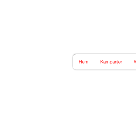
Stockholms
Din bästa symaskinsaffä
Hem
Kampanjer