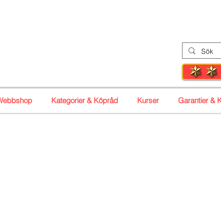
 Syc
enter
Tel: 08-30 
r
Webbshop
Kategorier & Köpråd
Kurser
Garantier & K