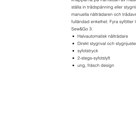
ställa in trådspänning eller styg
manuella nålträdaren och trådav
fulländad enkelhet. Fyra syfötte
Sew&Go 3.
Halvautomatisk nålträdare
Direkt stygnval och stygnjuste
syfotstryck
2-stegs-syfotslyft
ung, fräsch design
Kontakta oss
Tel:
08
Stockholms Sycenter AB
Mobil:
Hagagatan 2
info@s
113 48 Stockholm
jan.sa
Centralt vid Odenplan