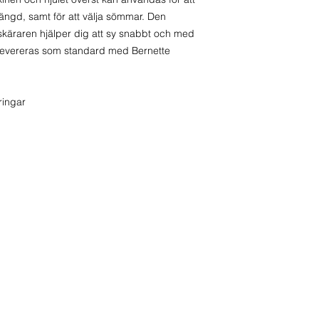
nlängd, samt för att välja sömmar. Den
skäraren hjälper dig att sy snabbt och med
r levereras som standard med Bernette
ringar
-30 55 27
Organisatio
Våra öppettider:
0727-30 55 27
Vardagar 10 - 18
ycenter.se
Lördagar stängt
Söndagar stängt
ndahl@sycenter
.se