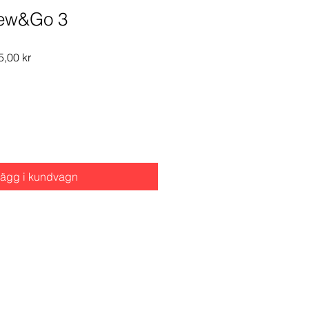
Sew&Go 3
arie
Reapris
5,00 kr
ägg i kundvagn