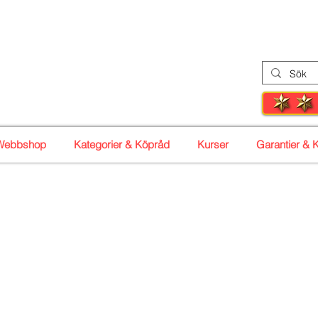
 Syc
enter
Tel: 08-30 
r
Webbshop
Kategorier & Köpråd
Kurser
Garantier & K