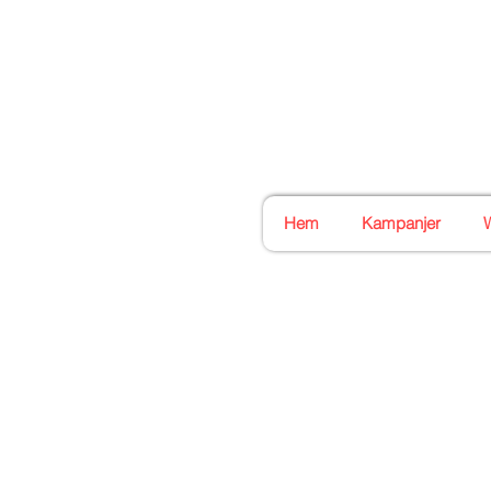
Stockholms
Din bästa symaskinsaffä
Hem
Kampanjer