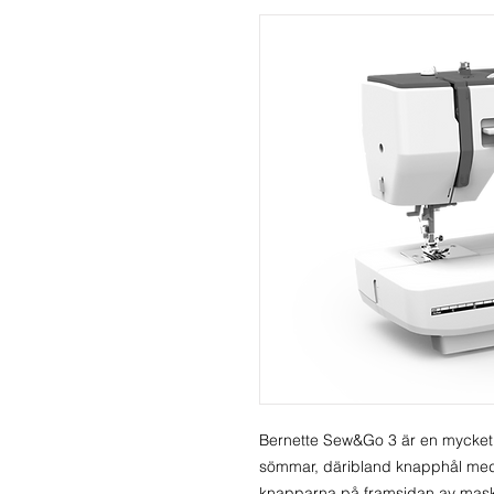
Bernette Sew&Go 3 är en mycket
sömmar, däribland knapphål me
knapparna på framsidan av maski