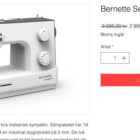
Bernette 
Ordin
 3 095,00 kr 
2 99
pris
Moms ingår
Antal
*
L
 bra mekanisk symaskin. Sömpaketet har 19
d en maximal stygnbredd på 5 mm. De två
nen och hjulet överst kan användas för att