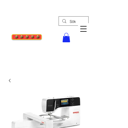
Tel: 08-30 55 27
Stockholms Syc
enter
Din bästa symaskinsaffär