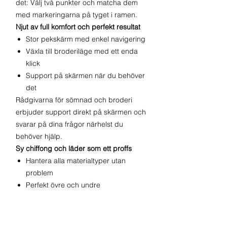
det: Välj två punkter och matcha dem
med markeringarna på tyget i ramen.
Njut av full komfort och perfekt resultat
Stor pekskärm med enkel navigering
Växla till broderiläge med ett enda
klick
Support på skärmen när du behöver
det
Rådgivarna för sömnad och broderi
erbjuder support direkt på skärmen och
svarar på dina frågor närhelst du
behöver hjälp.
Sy chiffong och läder som ett proffs
Hantera alla materialtyper utan
problem
Perfekt övre och undre
tygframmatning
Utmärkt för släta eller tunna material
Den innovativa BERNINA Dual Feed