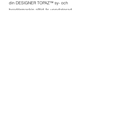
din DESIGNER TOPAZ™ sy- och
brodérmaskin alltid är uppdaterad.
Stor brodéryta
Du kan skapa och brodera broderier
upp till 240x150mm (9½”x6”) utan att
spänna om bågen.
Stor sömnadsyta
Den stora sömnadsytan: 200mm till
höger om nålen gör att du kan sy stora
projekt.
Redigera broderi och spara
Funktionerna Redigera broderi och
Spara ökar din kreativitet och ger ett
personligare och mer exakt resultat.
Mer om Designer Topaz 40
DESIGNER™ Selection