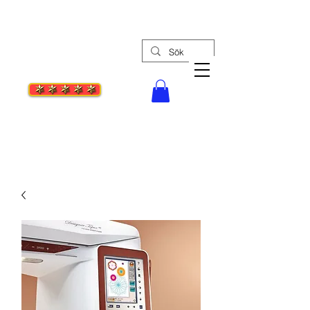
Tel: 08-30 55 27
Stockholms Syc
enter
Din bästa symaskinsaffär