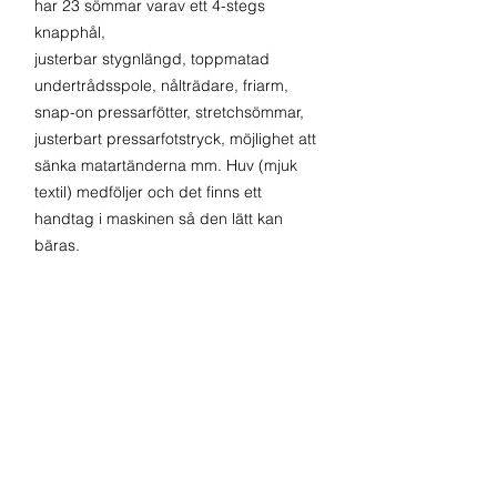
har 23 sömmar varav ett 4-stegs
knapphål,
justerbar stygnlängd, toppmatad
undertrådsspole, nålträdare, friarm,
snap-on pressarfötter, stretchsömmar,
justerbart pressarfotstryck, möjlighet att
sänka matartänderna mm. Huv (mjuk
textil) medföljer och det finns ett
handtag i maskinen så den lätt kan
bäras.
Fakta om Onyx 15
23 olika sömmar
Tillbehör som ingår:
Sömmar finns för nytto, dekor och
stretch
Dessa tillbehör ingår i Onyx|15
Knapphål 4-steg
Standardfot A
Knapphålet sys i 4 olika steg
Kontakta oss
Våra öppettider:
Blixtlåsfot E
Stockholms Sycenter AB
Vardagar 10 - 18
halvautomatiskt