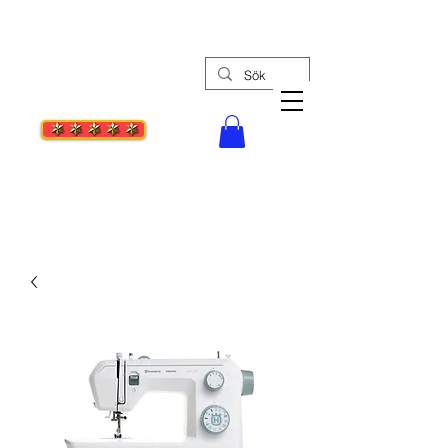
Tel: 08-30 55 27
Stockholms Syc
enter
Din bästa symaskinsaffär