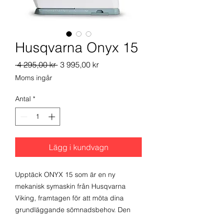
Husqvarna Onyx 15
Ordinarie
Reapris
 4 295,00 kr 
3 995,00 kr
pris
Moms ingår
Antal
*
Lägg i kundvagn
Upptäck ONYX 15 som är en ny
mekanisk symaskin från Husqvarna
Viking, framtagen för att möta dina
grundläggande sömnadsbehov. Den