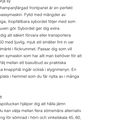
rja sy
Overlockfot
7 mm breda s
ampanjfärgad frontpanel är en perfekt
Blixtlåsfot
Invändig arbe
t bassymaskin. Fylld med mängder av
Applikationsfo
Syhastighet 82
diga, ihopfällbara sybordet följer med som
Blindfållfot
Trådklipp med 
uven gör. Sybordet ger dig extra
1/4″ fot
SFS Plus unde
ig att säkert förvara eller transportera
TILLBEHÖR
Inkl. vitt syb
ed ljuvlig, mjuk stil smälter fint in var
4 st spolar
5 års full garan
märkt i flickrummet. Passar dig som vill
Skruvverktyg
r en symaskin som har allt man behöver för att
Rengöringsbor
älj mellan ett basutbud av praktiska
Sprättkniv
ska knapphål ingår också i stygnmenyn. En
Nålask
n plats i hemmet som du får nytta av i många
Trådrullestopp l
Extra trådrulle
Strömkabel
tt
Fotpedal
spolluckan hjälper dig att hålla jämn
Sybord
 kan välja mellan flera sömsmåns alternativ
Hård huv
ring för sömnad i hörn och vinkelskala 45, 60,
Instruktions D
Instruktionsbo