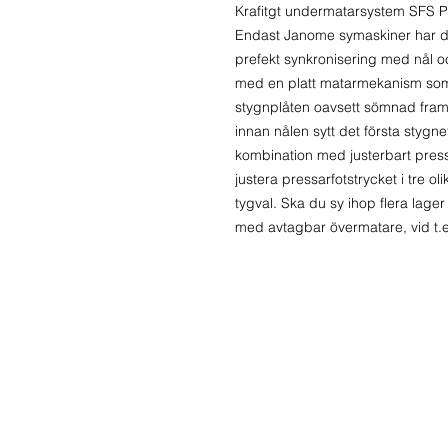
Krafitgt undermatarsystem SFS 
Endast Janome symaskiner har det
prefekt synkronisering med nål 
med en platt matarmekanism som 
stygnplåten oavsett sömnad framåt
innan nålen sytt det första stygn
kombination med justerbart pressar
justera pressarfotstrycket i tre ol
tygval. Ska du sy ihop flera lage
med avtagbar övermatare, vid t.e.
Kontakta oss
Tel:
08
Stockholms Sycenter AB
Mobil:
Hagagatan 2
info@s
113 48 Stockholm
jan.sa
Centralt vid Odenplan