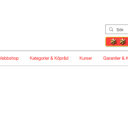
 Syc
enter
Tel: 08-30 
r
Webbshop
Kategorier & Köpråd
Kurser
Garantier & K