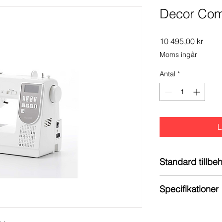
Decor Com
Pris
10 495,00 kr
Moms ingår
Antal
*
L
Standard tillbe
PRESSARFÖTTE
Specifikationer
Sicksackfot (
Auto 1-stegs 
Sy- och hobby
stabiliseringsp
50 sömmar inkl