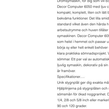
Drömsymaskin, för dig som vill bö
Decor Computer 6050 med ljuv ch
kompakt, komplett, liten och lät
bekväma funktioner. Det lilla smi
standard vilket även den hårda h
arbetsutrymme och huven tillåter d
symaskinen. Decor Computer 6050 m
som helst i hemmet och passar ut
börja sy eller helt enkelt behöve
klara praktiska sömnadsprojekt. V
sömmar. Ett par val av automati
ljuvlig symaskin, dekorativ på si
år framöver.​​
Specifikationer.....
Unik stygnplåt ger dig exakta må
Hjälplinjerna på stygnplåten och 
sömsmån för ökad noggranhet. Du
1/4, 2/8 och 5/8 inch eller marke
90 och 120 grader.