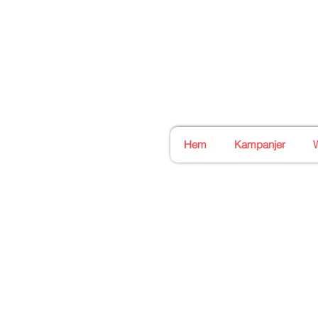
Stockholms
Din bästa symaskinsaffä
Hem
Kampanjer