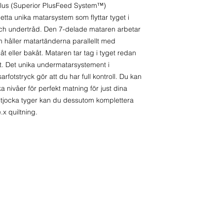
Plus (Superior PlusFeed System™)
ta unika matarsystem som flyttar tyget i
och undertråd. Den 7-delade mataren arbetar
håller matartänderna parallellt med
 eller bakåt. Mataren tar tag i tyget redan
et. Det unika undermatarsystement i
fotstryck gör att du har full kontroll. Du kan
ika nivåer för perfekt matning för just dina
r tjocka tyger kan du dessutom komplettera
x quiltning.
-30 55 27
Organisatio
Våra öppettider:
0727-30 55 27
Vardagar 10 - 18
ycenter.se
Lördagar stängt
Söndagar stängt
ndahl@sycenter
.se